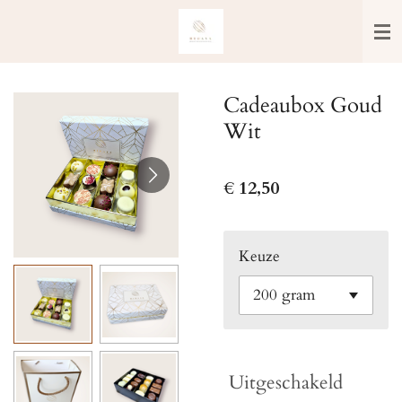
Ga
direct
naar
de
Cadeaubox Goud
hoofdinhoud
Wit
€ 12,50
Keuze
Uitgeschakeld