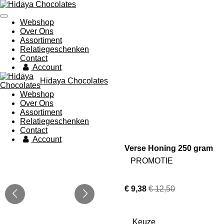
Ga
direct
Webshop
naar
Over Ons
de
Assortiment
hoofdinhoud
Relatiegeschenken
Contact
Account
Hidaya Chocolates
Webshop
Over Ons
Assortiment
Relatiegeschenken
Contact
Account
Verse Honing 250 gram
PROMOTIE
€ 9,38
€ 12,50
Keuze